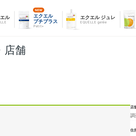
エクエル
クエル
エクエル ジュレ
プチプラス
LLE
EQUELLE gelée
Petit+
・店舗
店
調
住