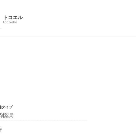
トコエル
tocoelle
舗タイプ
剤薬局
所