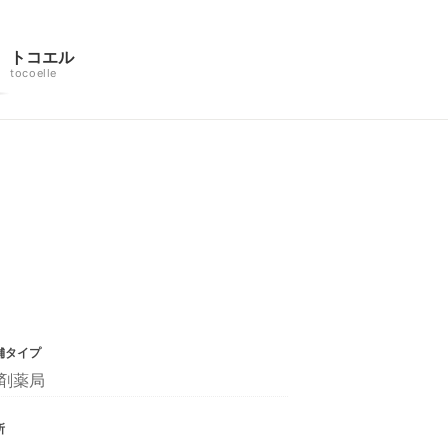
トコエル
tocoelle
舗タイプ
剤薬局
所