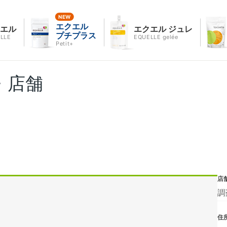
エクエル
クエル
エクエル ジュレ
プチプラス
LLE
EQUELLE gelée
Petit+
・店舗
店
調
住