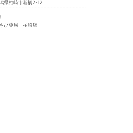
潟県柏崎市新橋2-12
名
さひ薬局 柏崎店