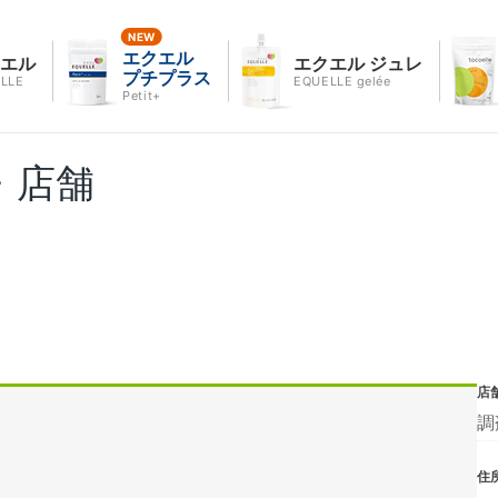
エクエル
クエル
エクエル ジュレ
プチプラス
LLE
EQUELLE gelée
Petit+
・店舗
店
調
住