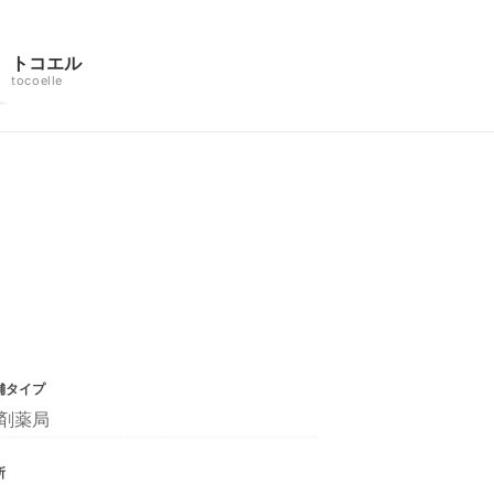
トコエル
tocoelle
舗タイプ
剤薬局
所