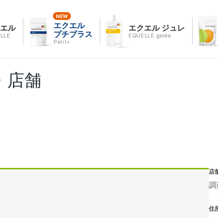
エクエル
クエル
エクエル ジュレ
プチプラス
LLE
EQUELLE gelée
Petit+
・店舗
店
調
住