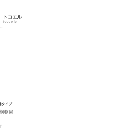
トコエル
tocoelle
舗タイプ
剤薬局
所