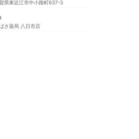
賀県東近江市中小路町637-3
名
ばさ薬局 八日市店