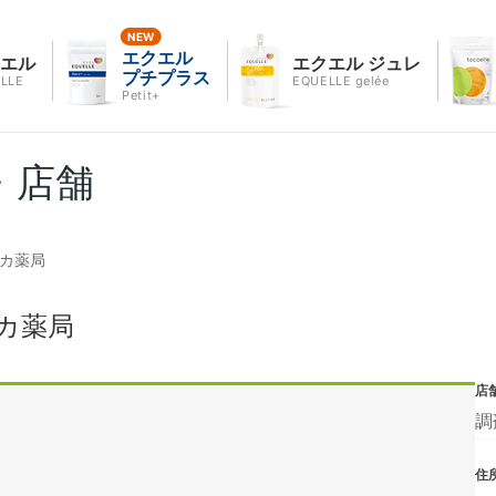
エクエル
クエル
エクエル ジュレ
プチプラス
LLE
EQUELLE gelée
Petit+
・店舗
ルカ薬局
カ薬局
店
調
住