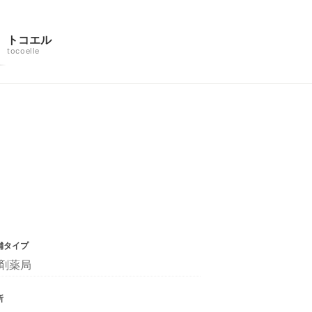
トコエル
tocoelle
舗タイプ
剤薬局
所