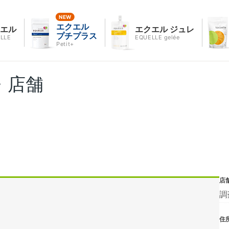
エクエル
クエル
エクエル ジュレ
プチプラス
LLE
EQUELLE gelée
Petit+
・店舗
店
調
住