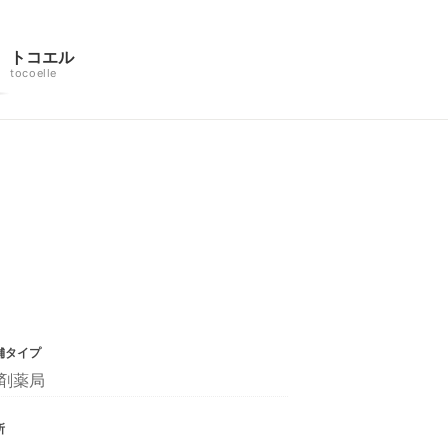
トコエル
tocoelle
舗タイプ
剤薬局
所