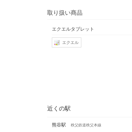
取り扱い商品
エクエルタブレット
エクエル
近くの駅
熊谷駅
秩父鉄道秩父本線