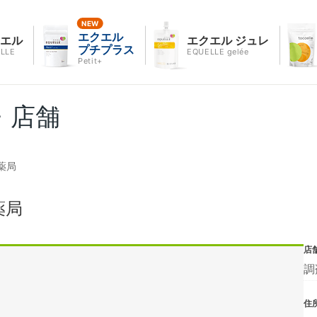
エクエル
クエル
エクエル ジュレ
プチプラス
LLE
EQUELLE gelée
Petit+
・店舗
薬局
薬局
店
調
住