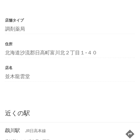
店舗タイプ
調剤薬局
住所
北海道沙流郡日高町富川北２丁目１-４０
店名
並木龍雲堂
近くの駅
鵡川駅
JR日高本線