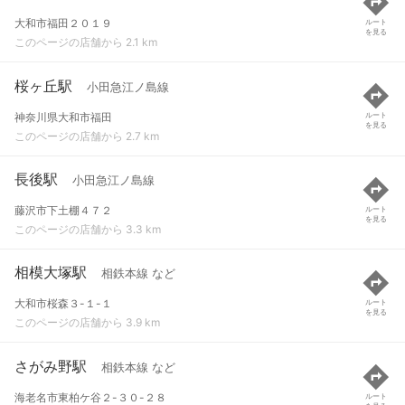
大和市福田２０１９
ルート
を見る
このページの店舗から 2.1 km
桜ヶ丘駅
小田急江ノ島線
神奈川県大和市福田
ルート
を見る
このページの店舗から 2.7 km
長後駅
小田急江ノ島線
藤沢市下土棚４７２
ルート
を見る
このページの店舗から 3.3 km
相模大塚駅
相鉄本線 など
大和市桜森３-１-１
ルート
を見る
このページの店舗から 3.9 km
さがみ野駅
相鉄本線 など
海老名市東柏ケ谷２-３０-２８
ルート