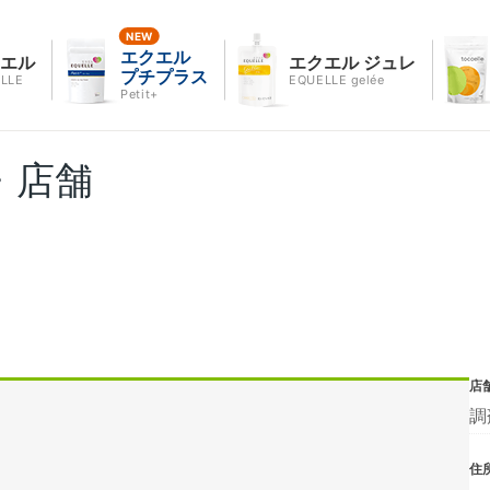
エクエル
クエル
エクエル ジュレ
プチプラス
LLE
EQUELLE gelée
Petit+
・店舗
店
調
住