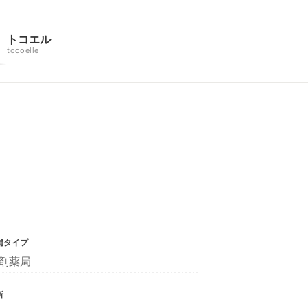
トコエル
tocoelle
舗タイプ
剤薬局
所