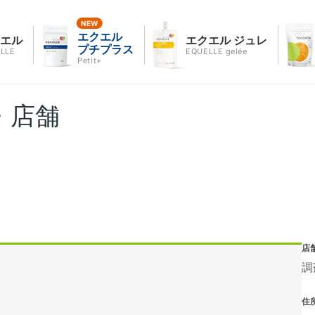
エクエル
クエル
エクエル ジュレ
プチプラス
LLE
EQUELLE gelée
Petit+
・店舗
店
調
住