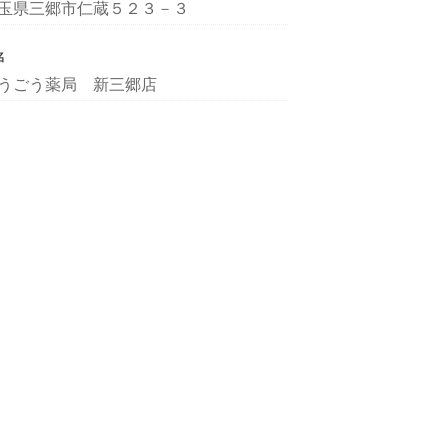
玉県三郷市仁蔵５２３－３
名
うごう薬局 新三郷店