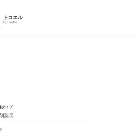
トコエル
tocoelle
舗タイプ
剤薬局
所