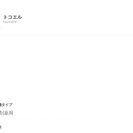
トコエル
tocoelle
舗タイプ
剤薬局
所