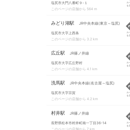
塩尻市大門八番町９-１
ル
を
このページの店舗から 564 m
みどり湖駅
JR中央本線(東京～塩尻)
塩尻市大字上西条
ル
を
このページの店舗から 3.2 km
広丘駅
JR篠ノ井線
塩尻市大字広丘野村
ル
を
このページの店舗から 4.1 km
洗馬駅
JR中央本線(名古屋～塩尻)
塩尻市大字宗賀
ル
を
このページの店舗から 4.2 km
村井駅
JR篠ノ井線
長野県松本市村井町南一丁目36-14
ル
を
このページの店舗から 7 km