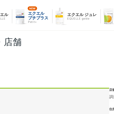
エクエル
クエル
エクエル ジュレ
プチプラス
LLE
EQUELLE gelée
Petit+
・店舗
店
調
住