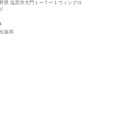
野県 塩尻市大門１ー７ー１ウィングロ
ド
名
松薬局