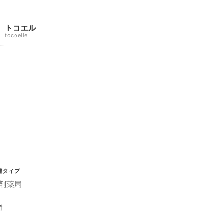
トコエル
tocoelle
舗タイプ
剤薬局
所