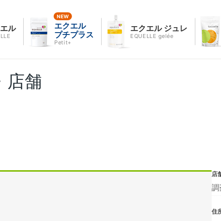
エクエル
クエル
エクエル ジュレ
プチプラス
LLE
EQUELLE gelée
Petit+
・店舗
店
調
住