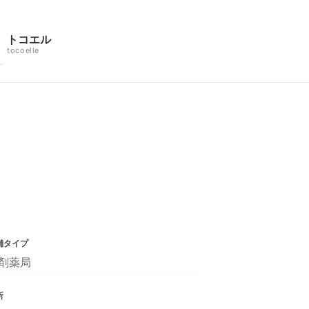
トコエル
tocoelle
舗タイプ
剤薬局
所