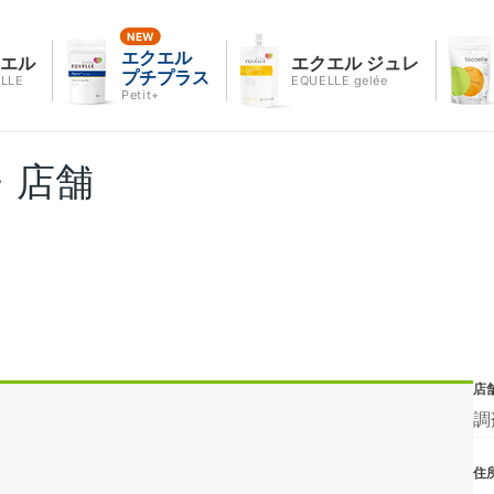
エクエル
クエル
エクエル ジュレ
プチプラス
LLE
EQUELLE gelée
Petit+
・店舗
店
調
住