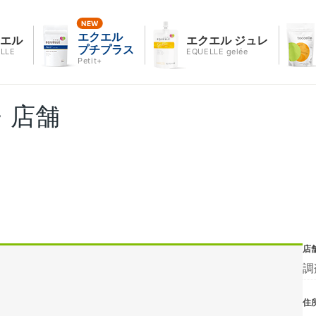
エクエル
クエル
エクエル ジュレ
プチプラス
LLE
EQUELLE gelée
Petit+
・店舗
店
調
住