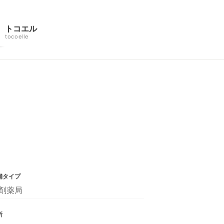
トコエル
tocoelle
舗タイプ
剤薬局
所