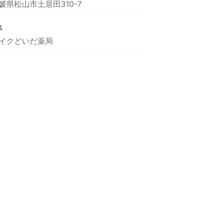
媛県松山市土居田310-7
名
イクどいだ薬局