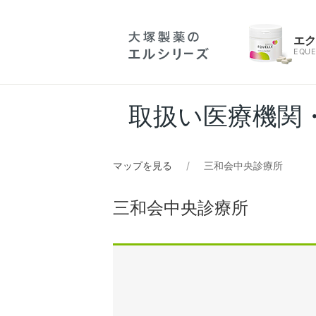
エ
EQUE
取扱い医療機関
マップを見る
三和会中央診療所
三和会中央診療所