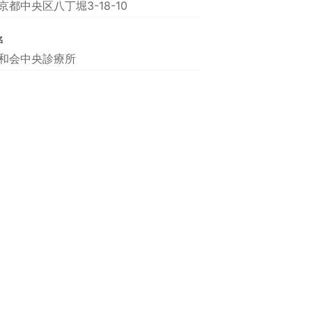
京都中央区八丁堀3-18-10
名
和会中央診療所