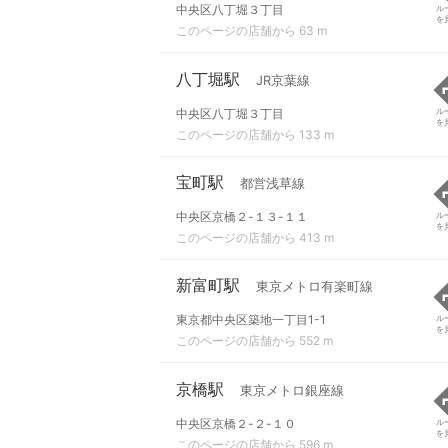
中央区八丁堀３丁目
ル
を
このページの店舗から 63 m
八丁堀駅
JR京葉線
中央区八丁堀３丁目
ル
を
このページの店舗から 133 m
宝町駅
都営浅草線
中央区京橋２-１３-１１
ル
を
このページの店舗から 413 m
新富町駅
東京メトロ有楽町線
東京都中央区築地一丁目1-1
ル
を
このページの店舗から 552 m
京橋駅
東京メトロ銀座線
中央区京橋２-２-１０
ル
を
このページの店舗から 596 m