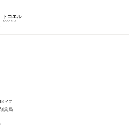
トコエル
tocoelle
舗タイプ
剤薬局
所