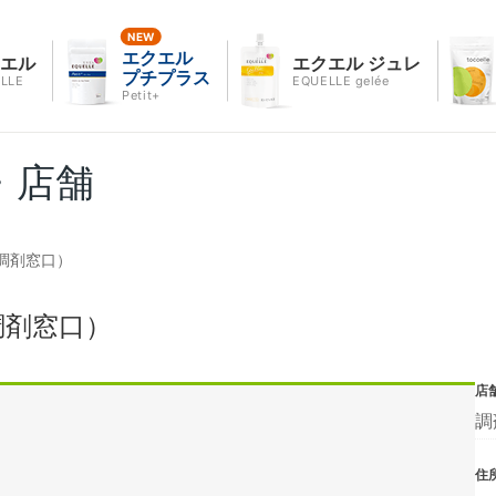
エクエル
クエル
エクエル ジュレ
プチプラス
LLE
EQUELLE gelée
Petit+
・店舗
調剤窓口）
調剤窓口）
店
調
住