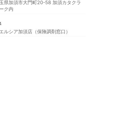
玉県加須市大門町20-58 加須カタクラ
ーク内
名
エルシア加須店（保険調剤窓口）