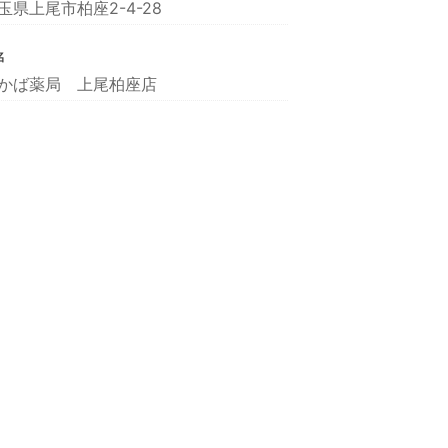
玉県上尾市柏座2-4-28
名
かば薬局 上尾柏座店