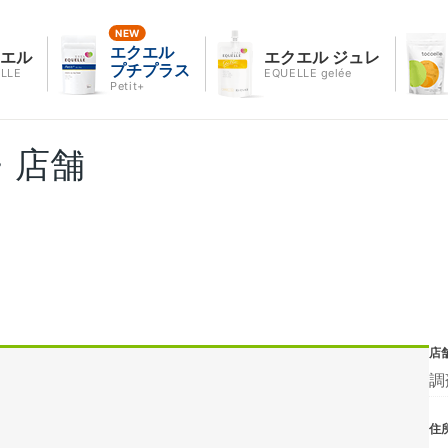
エクエル
クエル
エクエル ジュレ
プチプラス
LLE
EQUELLE gelée
Petit+
・店舗
店
調
住