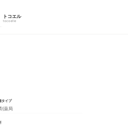
トコエル
tocoelle
舗タイプ
剤薬局
所