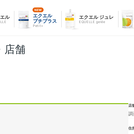
エクエル
クエル
エクエル ジュレ
プチプラス
LLE
EQUELLE gelée
Petit+
・店舗
店
調
住