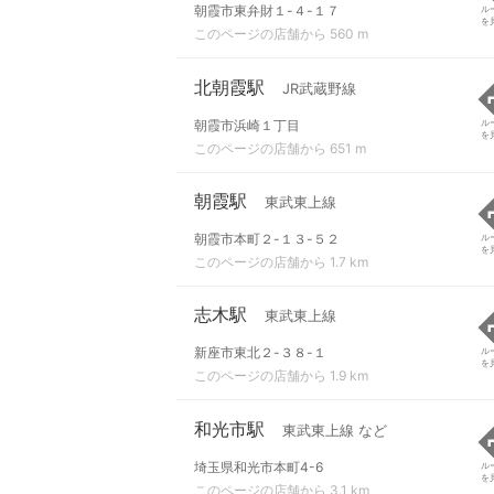
朝霞市東弁財１-４-１７
ル
を
このページの店舗から 560 m
北朝霞駅
JR武蔵野線
朝霞市浜崎１丁目
ル
を
このページの店舗から 651 m
朝霞駅
東武東上線
朝霞市本町２-１３-５２
ル
を
このページの店舗から 1.7 km
志木駅
東武東上線
新座市東北２-３８-１
ル
を
このページの店舗から 1.9 km
和光市駅
東武東上線 など
埼玉県和光市本町4-6
ル
を
このページの店舗から 3.1 km