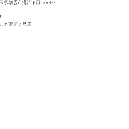
玉県朝霞市溝沼下田1284‐7
名
カネ薬局２号店