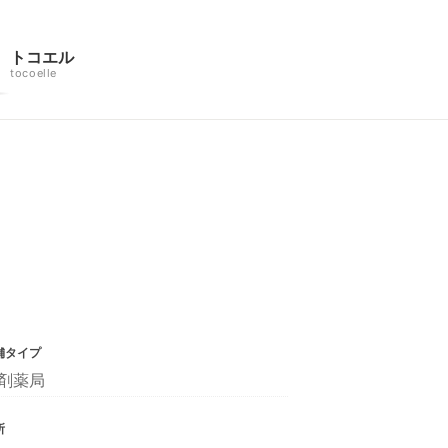
トコエル
tocoelle
舗タイプ
剤薬局
所