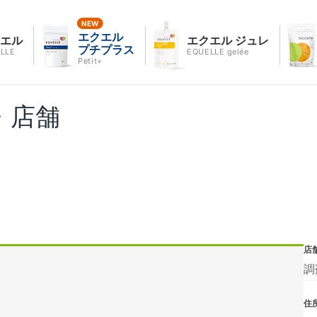
エクエル
クエル
エクエル ジュレ
プチプラス
LLE
EQUELLE gelée
Petit+
・店舗
店
調
住