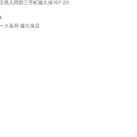
玉県入間郡三芳町藤久保197-20
名
ース薬局 藤久保店