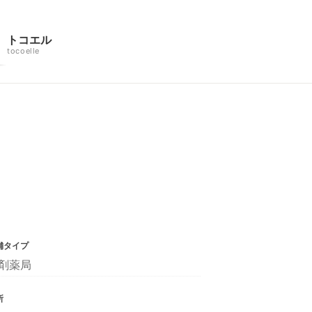
トコエル
tocoelle
舗タイプ
剤薬局
所