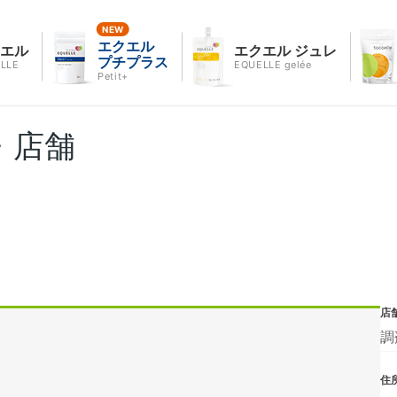
エクエル
クエル
エクエル ジュレ
プチプラス
LLE
EQUELLE gelée
Petit+
・店舗
店
調
住