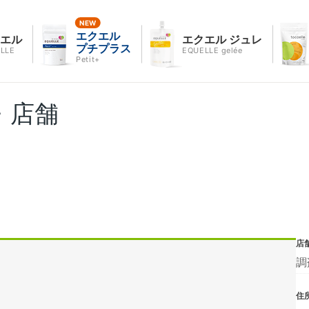
エクエル
クエル
エクエル ジュレ
プチプラス
LLE
EQUELLE gelée
Petit+
・店舗
店
調
住