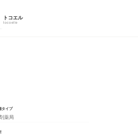
トコエル
tocoelle
舗タイプ
剤薬局
所