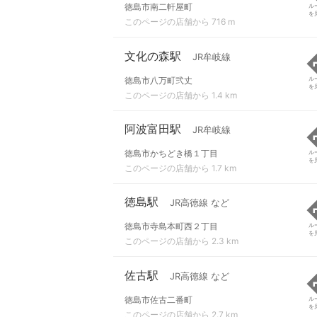
徳島市南二軒屋町
ル
を
このページの店舗から 716 m
文化の森駅
JR牟岐線
徳島市八万町弐丈
ル
を
このページの店舗から 1.4 km
阿波富田駅
JR牟岐線
徳島市かちどき橋１丁目
ル
を
このページの店舗から 1.7 km
徳島駅
JR高徳線 など
徳島市寺島本町西２丁目
ル
を
このページの店舗から 2.3 km
佐古駅
JR高徳線 など
徳島市佐古二番町
ル
を
このページの店舗から 2.7 km