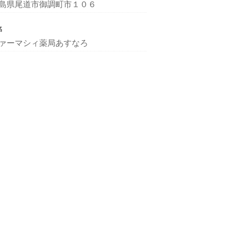
島県尾道市御調町市１０６
名
ァーマシィ薬局あすなろ