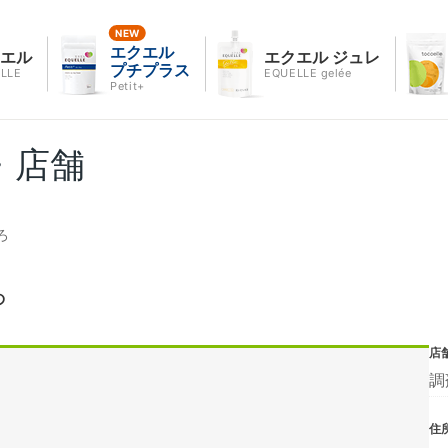
エクエル
クエル
エクエル ジュレ
プチプラス
LLE
EQUELLE gelée
Petit+
・店舗
ろ
ろ
店
調
住