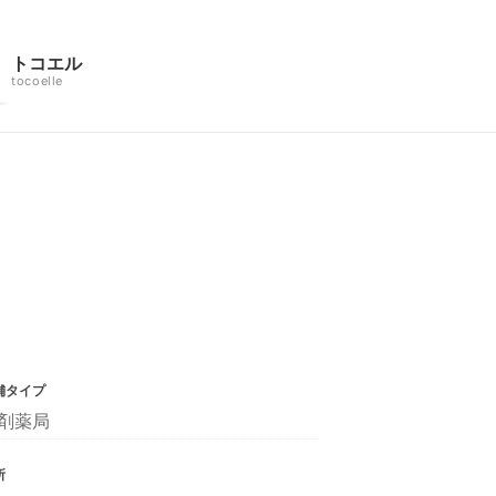
トコエル
tocoelle
舗タイプ
剤薬局
所