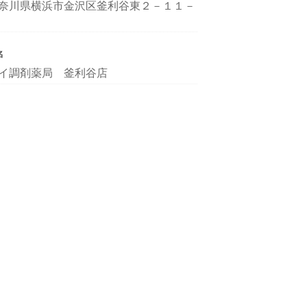
奈川県横浜市金沢区釜利谷東２－１１－
名
イ調剤薬局 釜利谷店