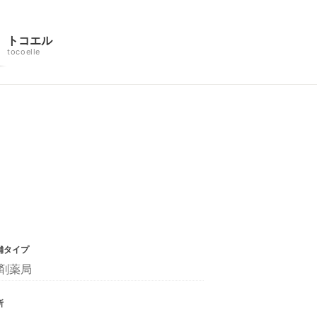
トコエル
tocoelle
舗タイプ
剤薬局
所