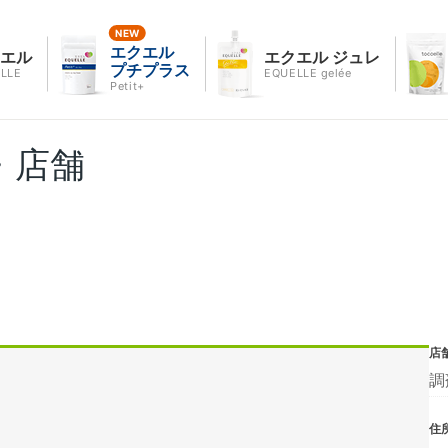
エクエル
クエル
エクエル ジュレ
プチプラス
LLE
EQUELLE gelée
Petit+
・店舗
店
調
住