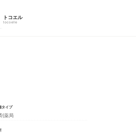
トコエル
tocoelle
舗タイプ
剤薬局
所