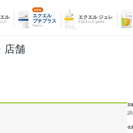
エクエル
クエル
エクエル ジュレ
プチプラス
LLE
EQUELLE gelée
Petit+
・店舗
店
調
住