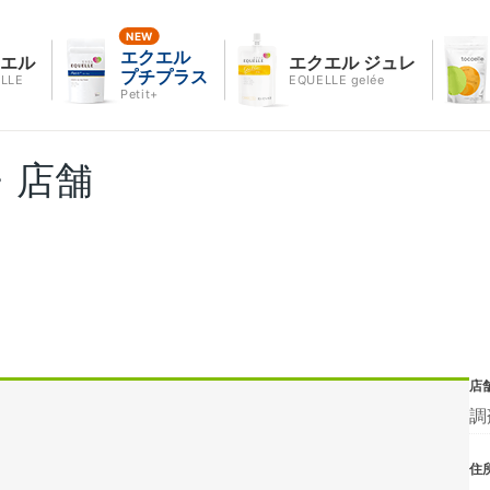
エクエル
クエル
エクエル ジュレ
プチプラス
LLE
EQUELLE gelée
Petit+
・店舗
店
調
住