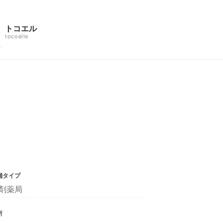
トコエル
tocoelle
舗タイプ
剤薬局
所