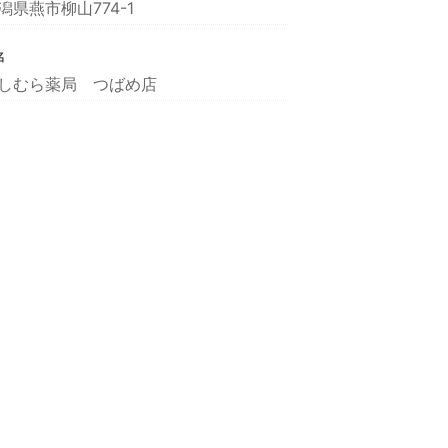
潟県燕市柳山774-1
名
しむら薬局 つばめ店