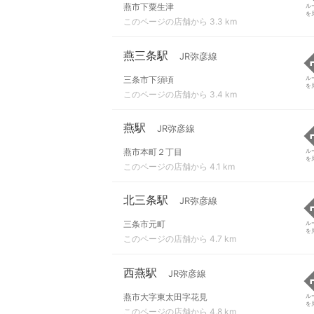
燕市下粟生津
ル
を
このページの店舗から 3.3 km
燕三条駅
JR弥彦線
三条市下須頃
ル
を
このページの店舗から 3.4 km
燕駅
JR弥彦線
燕市本町２丁目
ル
を
このページの店舗から 4.1 km
北三条駅
JR弥彦線
三条市元町
ル
を
このページの店舗から 4.7 km
西燕駅
JR弥彦線
燕市大字東太田字花見
ル
を
このページの店舗から 4.8 km