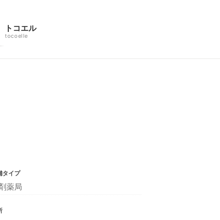
トコエル
tocoelle
舗タイプ
剤薬局
所