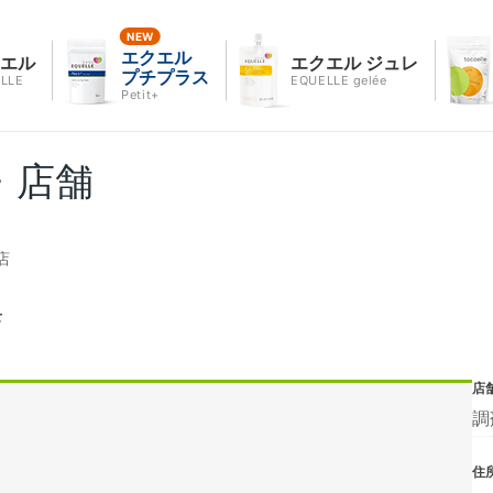
エクエル
クエル
エクエル ジュレ
プチプラス
LLE
EQUELLE gelée
Petit+
・店舗
店
店
店
調
住