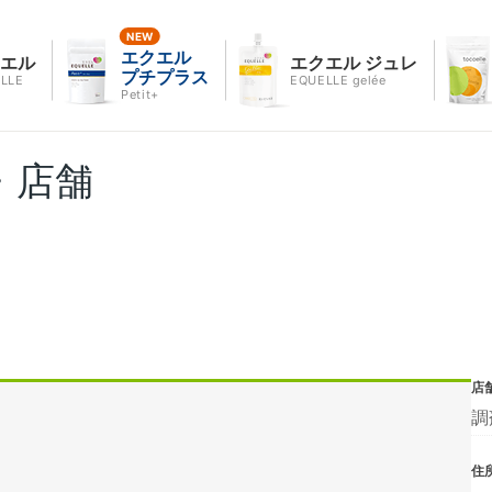
エクエル
クエル
エクエル ジュレ
プチプラス
LLE
EQUELLE gelée
Petit+
・店舗
店
調
住