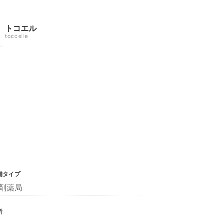
トコエル
tocoelle
舗タイプ
剤薬局
所