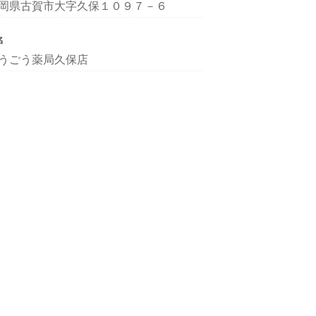
岡県古賀市大字久保１０９７－６
名
うごう薬局久保店