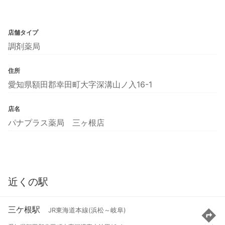
店舗タイプ
調剤薬局
住所
愛知県額田郡幸田町大字深溝山ノ入16-1
店名
パナプラス薬局 三ヶ根店
近くの駅
三ケ根駅
JR東海道本線(浜松～岐阜)