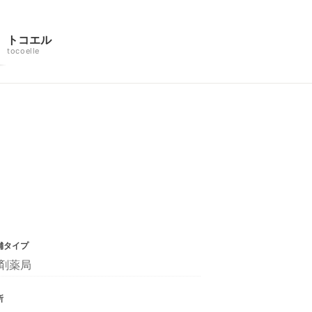
トコエル
tocoelle
舗タイプ
剤薬局
所