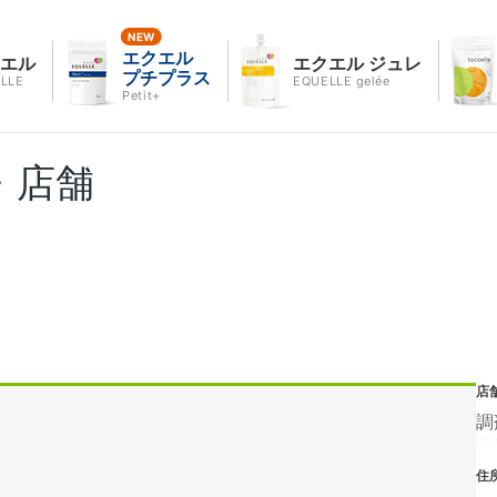
エクエル
クエル
エクエル ジュレ
プチプラス
LLE
EQUELLE gelée
Petit+
・店舗
店
調
住