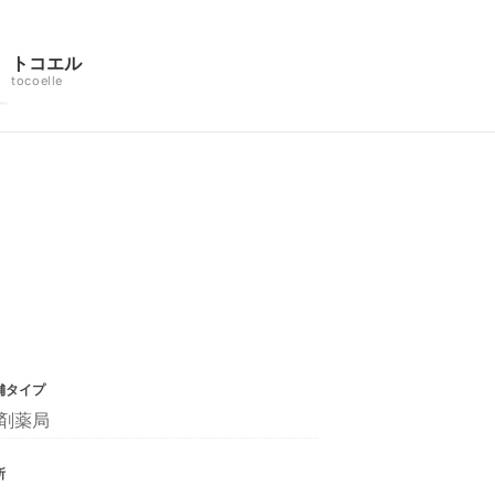
トコエル
tocoelle
舗タイプ
剤薬局
所