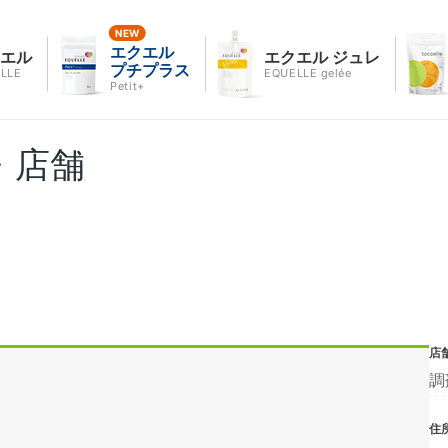
エクエル
クエル
エクエル ジュレ
プチプラス
LLE
EQUELLE gelée
Petit+
・店舗
店
調
住