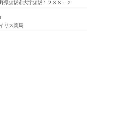
野県須坂市大字須坂１２８８－２
名
イリス薬局