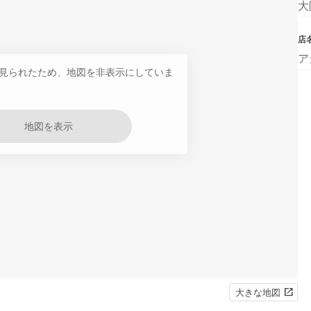
大
店
ア
見られたため、地図を非表示にしていま
地図を表示
大きな地図