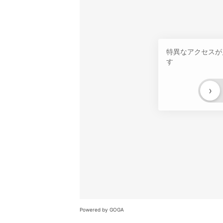
特異なアクセスが
す
›
Powered by GOGA