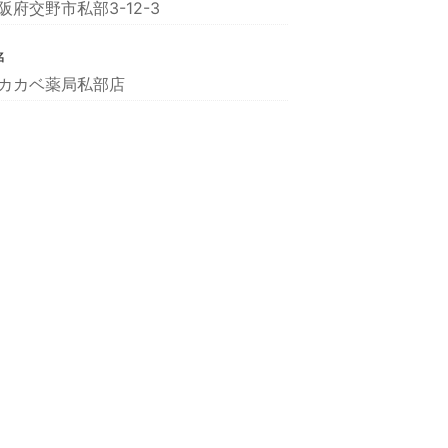
阪府交野市私部3-12-3
名
カカベ薬局私部店