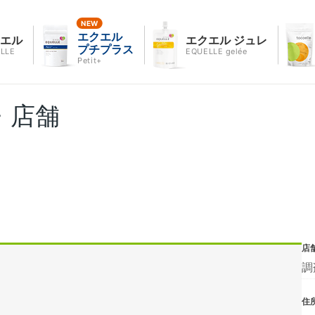
エクエル
クエル
エクエル ジュレ
プチプラス
LLE
EQUELLE gelée
Petit+
・店舗
店
調
住