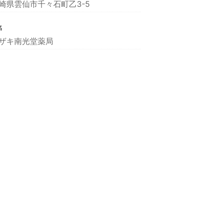
崎県雲仙市千々石町乙3-5
名
ザキ南光堂薬局