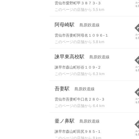
雲仙市愛野町甲３８７３-３
ル
を
このページの店舗から 5.5 km
阿母崎駅
島原鉄道線
雲仙市吾妻町阿母名１０９６-１
ル
を
このページの店舗から 5.8 km
諫早東高校駅
島原鉄道線
諫早市森山町杉谷１０９-２
ル
を
このページの店舗から 6.3 km
吾妻駅
島原鉄道線
雲仙市吾妻町牛口名２８０-３
ル
を
このページの店舗から 6.4 km
釜ノ鼻駅
島原鉄道線
諫早市森山町田尻９８５-１
ル
を
このページの店舗から 8 km