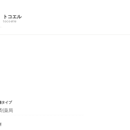
トコエル
tocoelle
舗タイプ
剤薬局
所