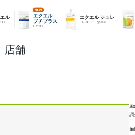
エクエル
クエル
エクエル ジュレ
プチプラス
LLE
EQUELLE gelée
Petit+
・店舗
店
調
住