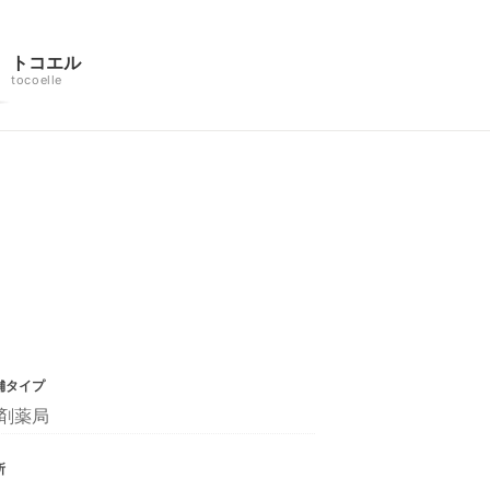
トコエル
tocoelle
舗タイプ
剤薬局
所