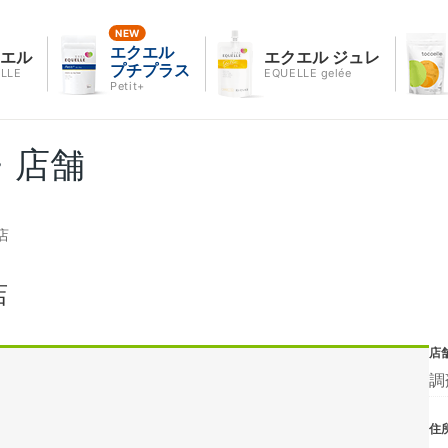
エクエル
クエル
エクエル ジュレ
プチプラス
LLE
EQUELLE gelée
Petit+
・店舗
店
店
店
調
住