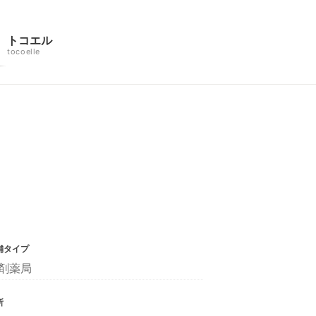
トコエル
tocoelle
舗タイプ
剤薬局
所