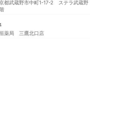
京都武蔵野市中町1-17-2 ステラ武蔵野
階
名
垣薬局 三鷹北口店