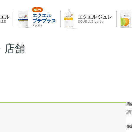
エクエル
クエル
エクエル ジュレ
プチプラス
LLE
EQUELLE gelée
Petit+
・店舗
店
調
住