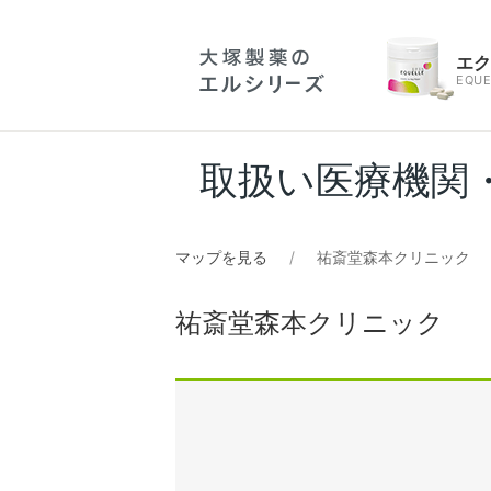
エ
EQUE
取扱い医療機関
マップを見る
祐斎堂森本クリニック
祐斎堂森本クリニック