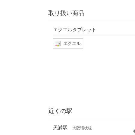
取り扱い商品
エクエルタブレット
エクエル
近くの駅
天満駅
大阪環状線