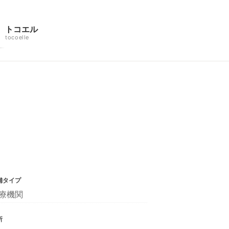
トコエル
tocoelle
舗タイプ
療機関
所