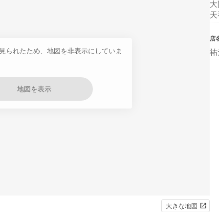
大
天
店
見られたため、地図を非表示にしていま
祐
地図を表示
大きな地図