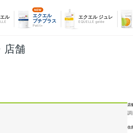
エクエル
クエル
エクエル ジュレ
プチプラス
LLE
EQUELLE gelée
Petit+
・店舗
店
調
住