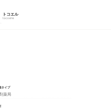
トコエル
tocoelle
舗タイプ
剤薬局
所