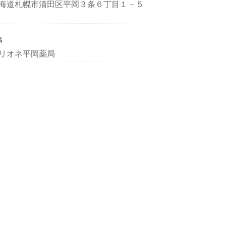
海道札幌市清田区平岡３条６丁目１－５
名
リオネ平岡薬局