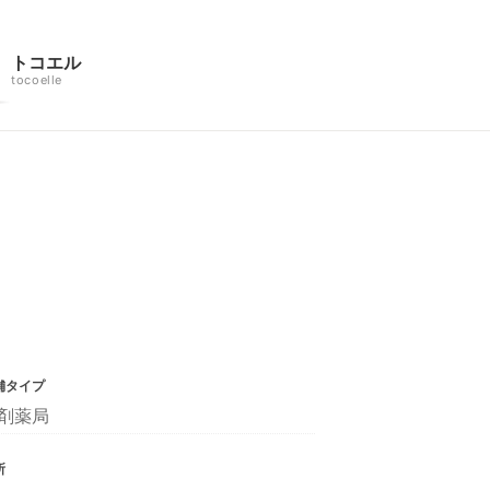
トコエル
tocoelle
舗タイプ
剤薬局
所