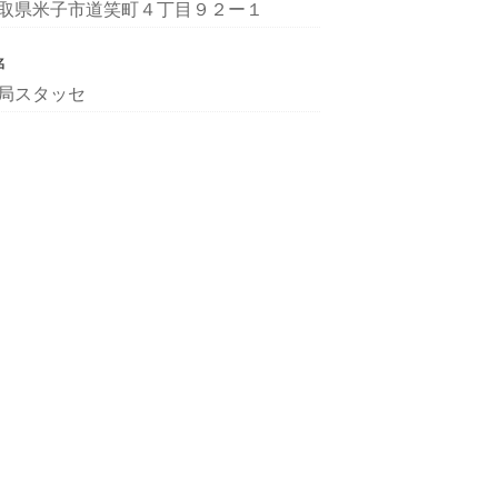
取県米子市道笑町４丁目９２ー１
名
局スタッセ